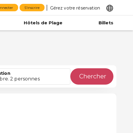
Gérez votre réservation
onnecter
S'inscrire
Hôtels de Plage
Billets
ution
Chercher
bre. 2 personnes