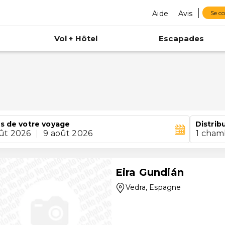
Aide
Avis
Se c
Vol + Hôtel
Escapades
s de votre voyage
Distrib
ût 2026
|
9 août 2026
1 cham
Eira Gundián
Vedra
, Espagne