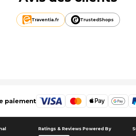
Traventia.
fr
TrustedShops
e paiement
nal
Ratings & Reviews Powered By
S