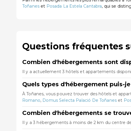
Parmi les hébergements les plus remarquables à T
Toñanes
et
Posada La Estela Cantabra
, qui se disti
Questions fréquentes 
Combien d'hébergements sont disp
Il y a actuellement 3 hôtels et appartements dispon
Quels types d'hébergement puis-je
À Toñanes, vous pouvez trouver des hôtels et appa
Romano
,
Domus Selecta Palació De Toñanes
et
Pos
Combien d'hébergements se trouve
Il y a 3 hébergements à moins de 2 km du centre de 