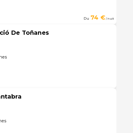
74 €
Du
/ nuit
ció De Toñanes
nes
antabra
nes