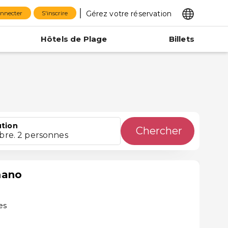
Gérez votre réservation
onnecter
S'inscrire
Hôtels de Plage
Billets
ution
Chercher
bre. 2 personnes
mano
es