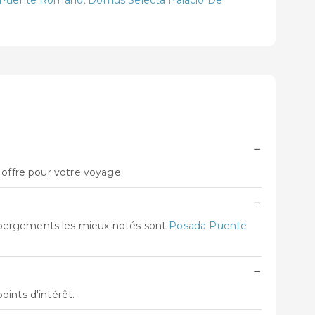
 Puente Romano
,
Domus Selecta Palació De
−
 offre pour votre voyage.
−
ébergements les mieux notés sont
Posada Puente
−
ints d'intérêt.