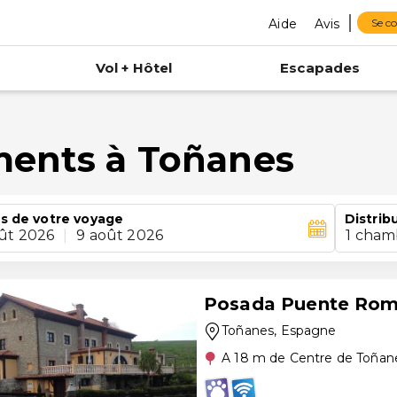
Aide
Avis
Se c
Vol + Hôtel
Escapades
ments à Toñanes
s de votre voyage
Distrib
ût 2026
|
9 août 2026
1 cham
Posada Puente Ro
Toñanes
, Espagne
A 18 m de Centre de Toñan