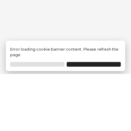
Error loading cookie banner content. Please refresh the
page.
Traventia.fr
Qui sommes-nous
Avis des Clients