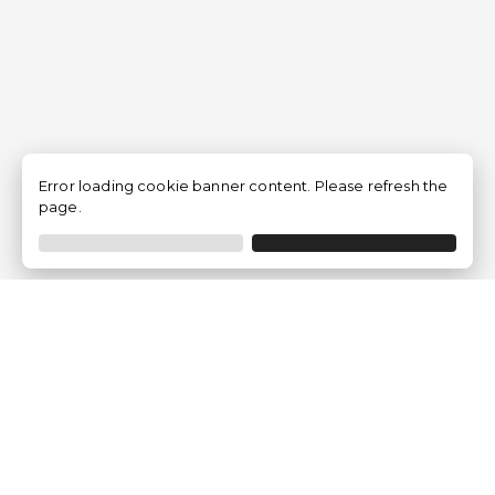
Error loading cookie banner content. Please refresh the
page.
Traventia.fr
Qui sommes-nous
Avis des Clients