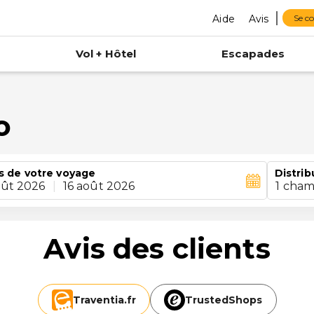
Aide
Avis
Se c
Vol + Hôtel
Escapades
o
s de votre voyage
Distrib
oût 2026
|
16 août 2026
1 cham
Avis des clients
Traventia.
fr
TrustedShops