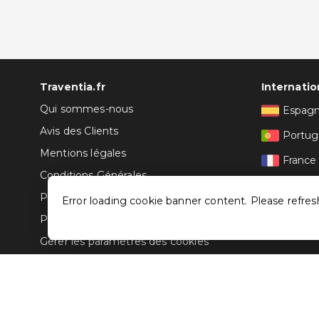
Traventia.fr
Internatio
Qui sommes-nous
Espag
Avis des Clients
Portug
Mentions légales
France
Conditions Générales
Italie
Politique de Confidentialité
Error loading cookie banner content. Please refres
Politique sur les Cookies
Gérer les paramètres des cookies