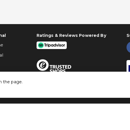
nal
Ratings & Reviews Powered By
S
ne
al
h the page.
©
Traventia.fr