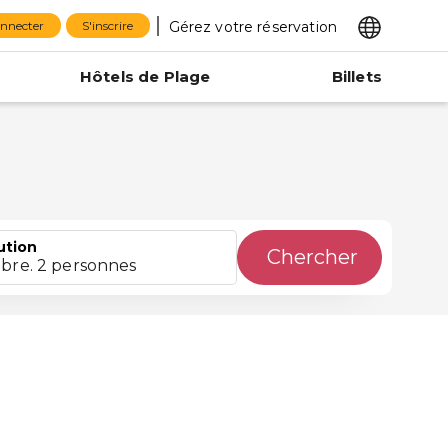
Gérez votre réservation
onnecter
S'inscrire
Hôtels de Plage
Billets
ution
Chercher
bre. 2 personnes