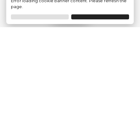
Error loading cookie banner content. Please refresh the
page.
Filtrer
Traventia.fr
Qui sommes-nous
Avis des Clients
Mentions légales
Conditions Générales
Politique de Confidentialité
Politique sur les Cookies
Gérer les paramètres des cookies