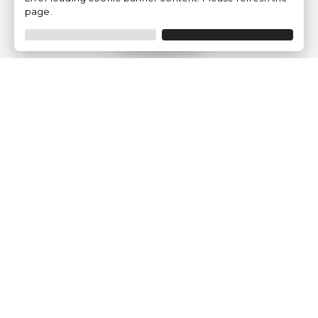
page.
Filtrer
Traventia.fr
Qui sommes-nous
Avis des Clients
Mentions légales
Conditions Générales
Politique de Confidentialité
Politique sur les Cookies
Gérer les paramètres des cookies