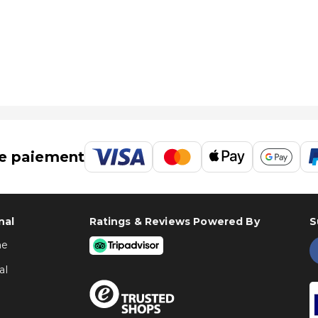
e paiement
nal
Ratings & Reviews Powered By
S
ne
al