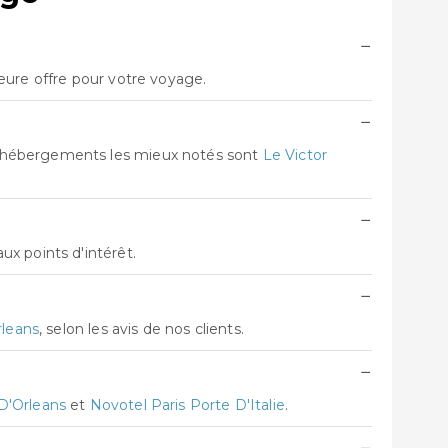
−
eure offre pour votre voyage.
−
s hébergements les mieux notés sont
Le Victor
−
x points d'intérêt.
−
rleans
, selon les avis de nos clients.
−
 D'Orleans
et
Novotel Paris Porte D'Italie
.