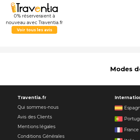
0% réserveraient à
nouveau avec Traventia.fr
Voir tous les avis
Modes d
Traventia.fr
Internatio
Qui sommes-nous
Espag
Avis des Clients
Portug
Mentions légales
France
Conditions Générales