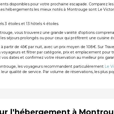
nts disponibles pour votre prochaine escapade. Comparez les p
 Les hébergements les mieux notés à Montrouge sont Le Victo
s 3 étoiles et 13 hôtels 4 étoiles.
ouge, vous trouverez une grande variété d'options comprenant 1
es séjours prolongés ou pour ceux qui préfèrent une cuisine éq
artir de 45€ par nuit, avec un prix moyen de 108€. Sur Traven
s voyageurs et filtrer par catégorie, prix et emplacement pour 
vos dates et confirmez votre réservation au meilleur prix garan
Montrouge, les voyageurs recommandent particulièrement
Le V
t leur qualité de service. Par volume de réservations, les plus p
sur l'hébergement à Montro