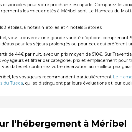
 disponibles pour votre prochaine escapade. Comparez les prix
ergements les mieux notés à Méribel sont Le Hameau du Motta
.
3 étoiles, 6 hôtels 4 étoiles et 4 hôtels 5 étoiles.
l, vous trouverez une grande variété d'options comprenant 9 hôt
 idéaux pour les séjours prolongés ou pour ceux qui préfèrent u
ir de 44€ par nuit, avec un prix moyen de 510€. Sur Traventia
s voyageurs et filtrer par catégorie, prix et emplacement pour 
vos dates et confirmez votre réservation au meilleur prix garan
éribel, les voyageurs recommandent particulièrement
Le Hame
rs du Tueda
, qui se distinguent par leurs évaluations et leur qual
ur l'hébergement à Méribel