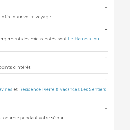
−
e offre pour votre voyage.
−
ébergements les mieux notés sont
Le Hameau du
−
oints d'intérêt.
−
avines
et
Residence Pierre & Vacances Les Sentiers
−
'autonomie pendant votre séjour.