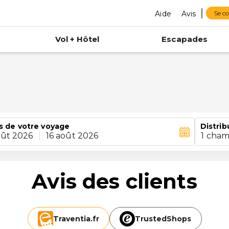
Aide
Avis
Se c
Vol + Hôtel
Escapades
s de votre voyage
Distrib
oût 2026
|
16 août 2026
1 cham
Avis des clients
Traventia.
fr
TrustedShops