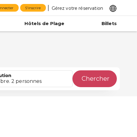
Gérez votre réservation
onnecter
S'inscrire
Hôtels de Plage
Billets
ution
Chercher
bre. 2 personnes