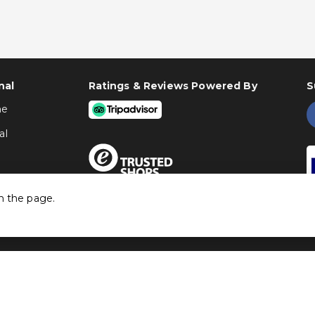
nal
Ratings & Reviews Powered By
S
ne
al
h the page.
©
Traventia.fr