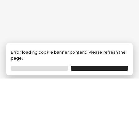
Error loading cookie banner content. Please refresh the
page.
Traventia.fr
Qui sommes-nous
Avis des Clients