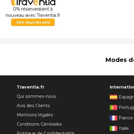
0% réserveraient à
nouveau avec Traventia.fr
Voir tous les avis
Modes d
Traventia.fr
Internatio
Qui sommes-nous
Espag
Avis des Clients
Portug
Mentions légales
France
Conditions Générales
Italie
Politique de Confidentialité