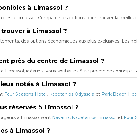
onibles à Limassol ?
ibles à Limassol. Comparez les options pour trouver la meilleu
 trouver à Limassol ?
artements, des options économiques aux plus exclusives. Les 
nt près du centre de Limassol ?
 Limassol, idéaux si vous souhaitez être proche des principaux 
ieux notés à Limassol ?
nt
Four Seasons Hotel
,
Kapetanios Odysseia
et
Park Beach Hot
us réservés à Limassol ?
yageurs à Limassol sont
Navarria
,
Kapetanios Limassol
et
Four 
les à Limassol ?