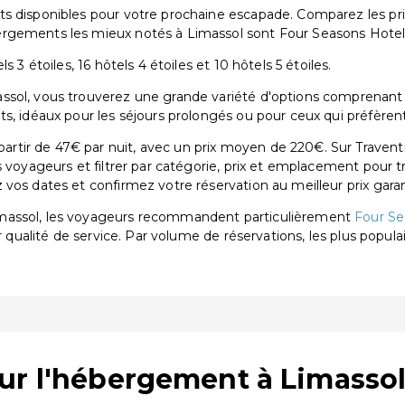
s disponibles pour votre prochaine escapade. Comparez les pri
ergements les mieux notés à Limassol sont Four Seasons Hotel
 3 étoiles, 16 hôtels 4 étoiles et 10 hôtels 5 étoiles.
ol, vous trouverez une grande variété d'options comprenant 13 h
s, idéaux pour les séjours prolongés ou pour ceux qui préfèren
tir de 47€ par nuit, avec un prix moyen de 220€. Sur Traventi
s voyageurs et filtrer par catégorie, prix et emplacement pour 
vos dates et confirmez votre réservation au meilleur prix garan
imassol, les voyageurs recommandent particulièrement
Four Se
ur qualité de service. Par volume de réservations, les plus popul
ur l'hébergement à Limasso