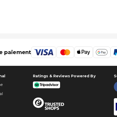
e paiement
nal
Ratings & Reviews Powered By
S
ne
al