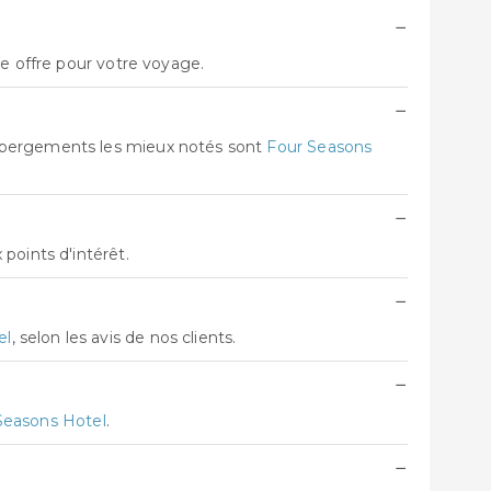
−
re offre pour votre voyage.
−
hébergements les mieux notés sont
Four Seasons
−
points d'intérêt.
−
el
, selon les avis de nos clients.
−
Seasons Hotel
.
−