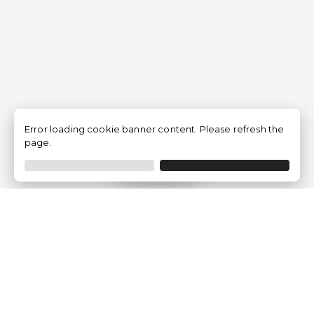
Error loading cookie banner content. Please refresh the
page.
Filtrer
Traventia.fr
Qui sommes-nous
Avis des Clients