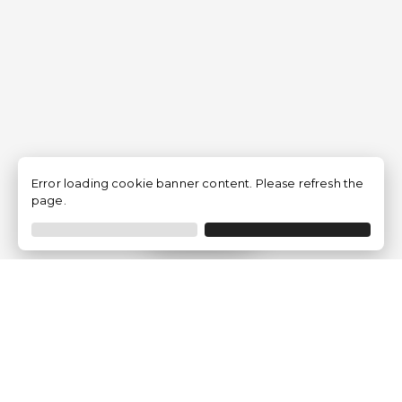
Error loading cookie banner content. Please refresh the
page.
Filtrer
Traventia.fr
Qui sommes-nous