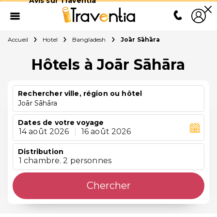
Avis sur Traventia
Accueil
Hotel
Bangladesh
Joār Sāhāra
Hôtels à Joār Sāhāra
Rechercher ville, région ou hôtel
Joār Sāhāra
Dates de votre voyage
14 août 2026
|
16 août 2026
Distribution
1 chambre. 2 personnes
Chercher