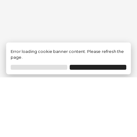
Error loading cookie banner content. Please refresh the
page.
Traventia.fr
Qui sommes-nous
Avis des Clients