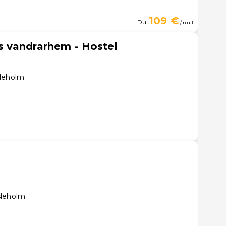
109 €
Du
/ nuit
 vandrarhem - Hostel
sleholm
sleholm