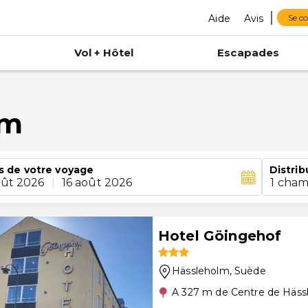
Aide
Avis
Se c
Vol + Hôtel
Escapades
lm
s de votre voyage
Distrib
oût 2026
|
16 août 2026
1 cham
Hotel Göingehof
Hässleholm
, Suède
A 327 m de Centre de Häss