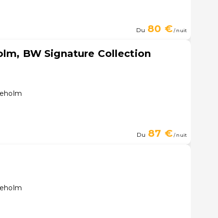
80 €
Du
/ nuit
olm, BW Signature Collection
leholm
87 €
Du
/ nuit
leholm