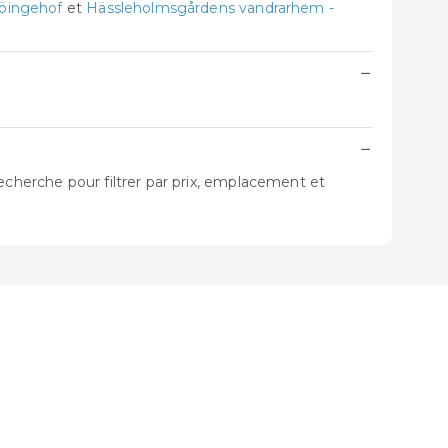
öingehof
et
Hässleholmsgårdens vandrarhem -
−
−
echerche pour filtrer par prix, emplacement et