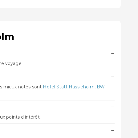
olm
−
tre voyage.
−
es mieux notés sont
Hotel Statt Hassleholm, BW
−
x points d'intérêt.
−