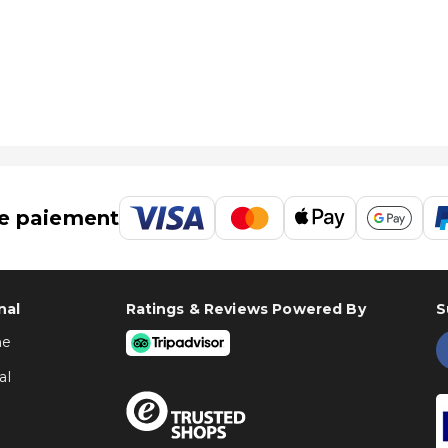
e paiement
nal
Ratings & Reviews Powered By
S
ne
al