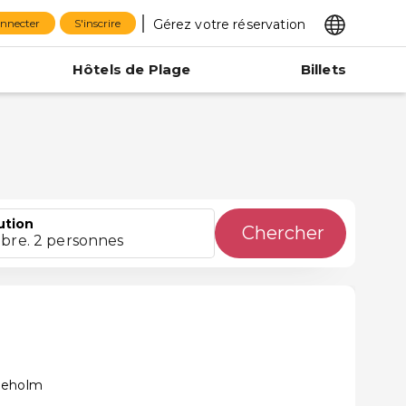
Gérez votre réservation
onnecter
S'inscrire
Hôtels de Plage
Billets
ution
Chercher
bre. 2 personnes
leholm