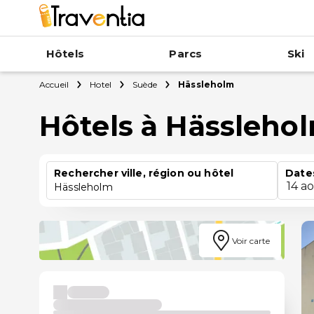
Hôtels
Parcs
Ski
Accueil
Hotel
Suède
Hässleholm
Hôtels à Hässleho
Rechercher ville, région ou hôtel
Date
14 a
Hässleholm
Voir carte