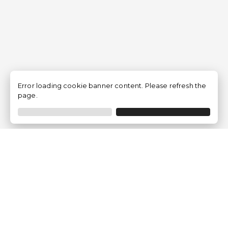
Error loading cookie banner content. Please refresh the
page.
Traventia.fr
Qui sommes-nous
Avis des Clients