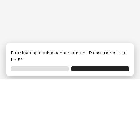
Error loading cookie banner content. Please refresh the
page.
Traventia.fr
Qui sommes-nous
Avis des Clients