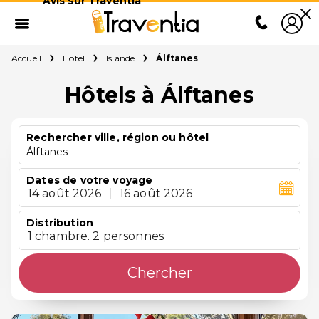
Avis sur Traventia
Accueil
Hotel
Islande
Álftanes
Hôtels à Álftanes
Rechercher ville, région ou hôtel
Álftanes
Dates de votre voyage
14 août 2026
|
16 août 2026
Distribution
1 chambre. 2 personnes
Chercher