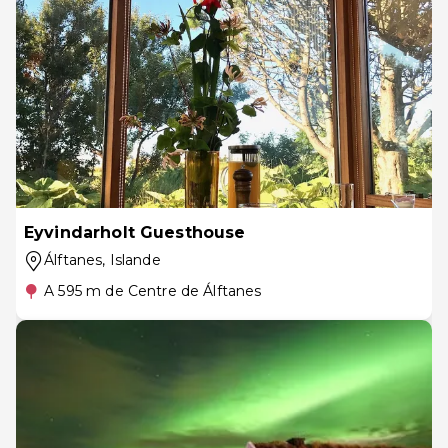
Eyvindarholt Guesthouse
Álftanes
, Islande
A 595 m de Centre de Álftanes