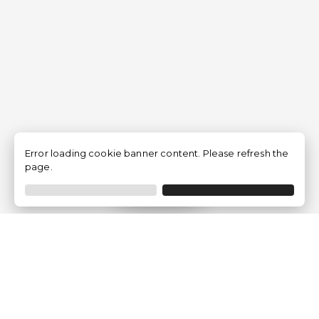
Error loading cookie banner content. Please refresh the
page.
Filtrer
Traventia.fr
Qui sommes-nous