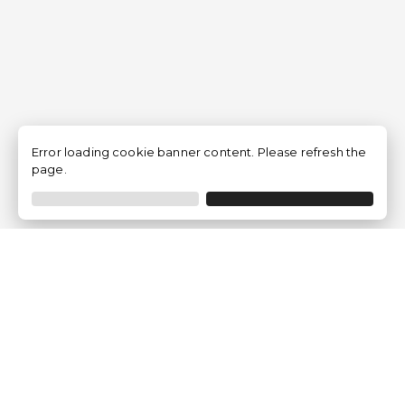
Error loading cookie banner content. Please refresh the
page.
Traventia.fr
Qui sommes-nous
Avis des Clients