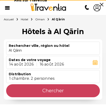
Avis sur Traventia
Accueil
Hotel
Oman
Al Qārin
Hôtels à Al Qārin
Rechercher ville, région ou hôtel
Al Qārin
Dates de votre voyage
14 août 2026
|
16 août 2026
Distribution
1 chambre. 2 personnes
Chercher