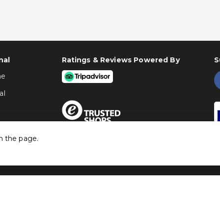
nal
Ratings & Reviews Powered By
S
ne
al
h the page.
©
Traventia.fr