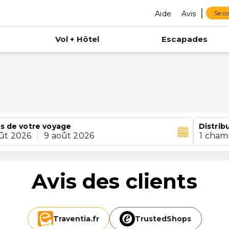
Aide
Avis
Se c
Vol + Hôtel
Escapades
s de votre voyage
Distrib
ût 2026
|
9 août 2026
1 cham
Avis des clients
Traventia.
fr
TrustedShops