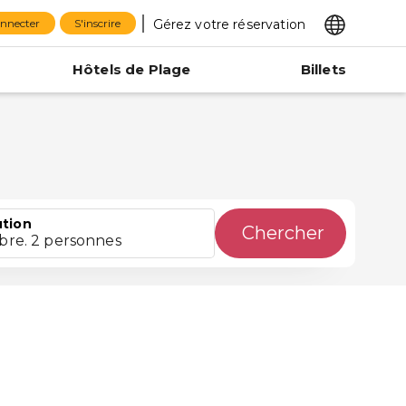
Gérez votre réservation
onnecter
S'inscrire
Hôtels de Plage
Billets
ution
Chercher
bre. 2 personnes