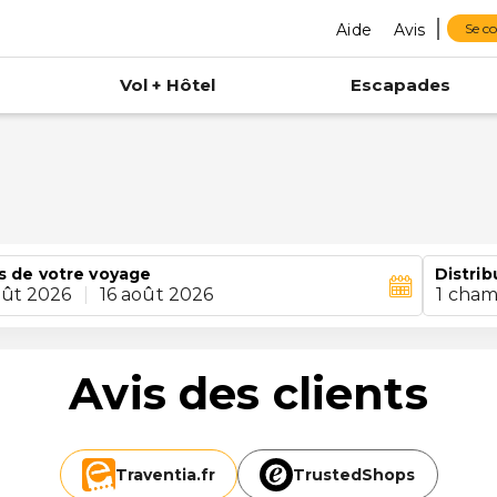
Aide
Avis
Se c
Vol + Hôtel
Escapades
s de votre voyage
Distrib
oût 2026
|
16 août 2026
1 cham
Avis des clients
Traventia.
fr
TrustedShops