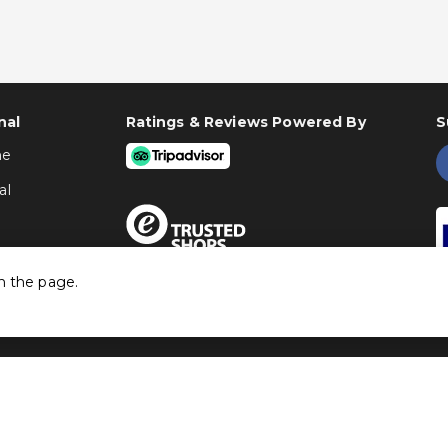
nal
Ratings & Reviews Powered By
S
ne
al
h the page.
©
Traventia.fr