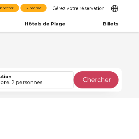
Gérez votre réservation
onnecter
S'inscrire
Hôtels de Plage
Billets
ution
Chercher
bre. 2 personnes