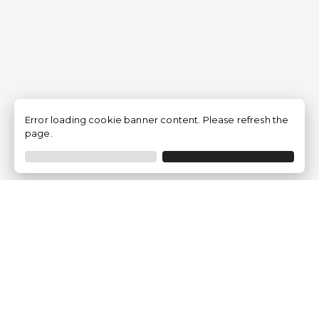
Error loading cookie banner content. Please refresh the
page.
Traventia.fr
Qui sommes-nous
Avis des Clients