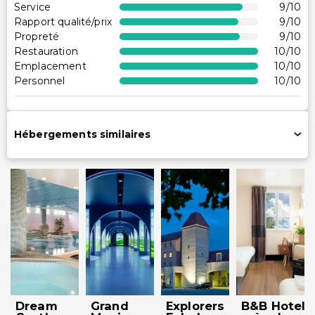
Services supplémentaires
Service
9
/10
Rapport qualité/prix
9
/10
Coffre-fort à la réception
Propreté
9
/10
Restauration
10
/10
Personnel multilingue
Emplacement
10
/10
Service de blanchisserie
Personnel
10
/10
Enregistrement rapide
Service de blanchisserie/nettoyage à sec
Hébergements similaires
Dream
Grand
Explorers
B&B Hotel