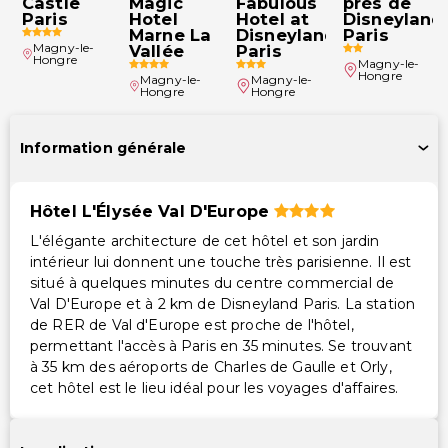
Castle
Magic
Fabulous
près de
Paris
Hotel
Hotel at
Disneyland
Marne La
Disneyland®
Paris
Magny-le-
Vallée
Paris
Hongre
Magny-le-
Hongre
Magny-le-
Magny-le-
Hongre
Hongre
Information générale
Hôtel L'Élysée Val D'Europe
L'élégante architecture de cet hôtel et son jardin
intérieur lui donnent une touche très parisienne. Il est
situé à quelques minutes du centre commercial de
Val D'Europe et à 2 km de Disneyland Paris. La station
de RER de Val d'Europe est proche de l'hôtel,
permettant l'accès à Paris en 35 minutes. Se trouvant
à 35 km des aéroports de Charles de Gaulle et Orly,
cet hôtel est le lieu idéal pour les voyages d'affaires.