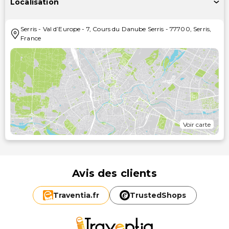
Localisation
Serris
-
Val d’Europe - 7, Cours du Danube Serris
-
77700
,
Serris
,
France
Voir carte
Avis des clients
Traventia.
fr
TrustedShops