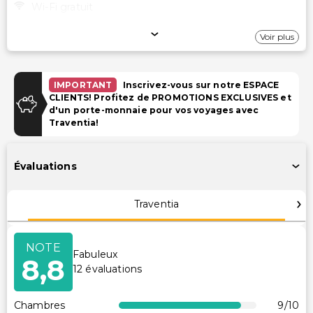
Wi-Fi gratuit
Stationnement
Voir plus
Parking (payant)
Parking longue durée (payant)
IMPORTANT
Inscrivez-vous sur notre ESPACE
CLIENTS! Profitez de PROMOTIONS EXCLUSIVES et
d'un porte-monnaie pour vos voyages avec
Installations
Traventia!
Salles de réunion
Télévision dans les espaces communs
Évaluations
Accessibilité
Traventia
Accessible en fauteuil roulant
Accessibilité dans la chambre (dans certaines
NOTE
chambres)
Fabuleux
8,8
12
évaluations
Chemin accessible en fauteuil roulant
Parking accessible en fauteuil roulant
Chambres
9
/10