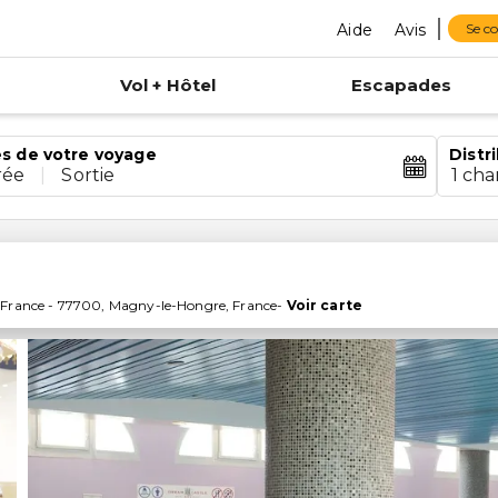
Aide
Avis
Se c
Vol + Hôtel
Escapades
s de votre voyage
Distr
rée
|
Sortie
1 ch
 France
-
77700
,
Magny-le-Hongre
,
France
-
Voir carte