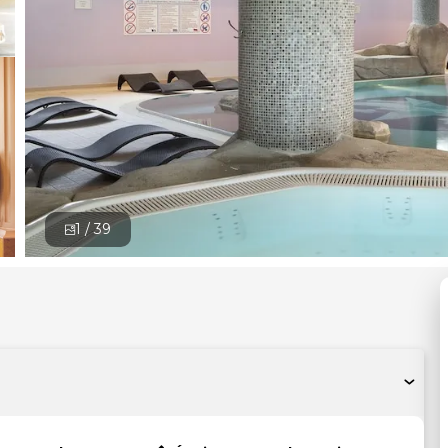
1 /
39