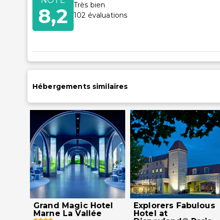
NOTE
Accessible 
Très bien
8,2
Accessibili
102
évaluations
(dans cert
Réception 
fauteuil rou
Hébergements similaires
Grand Magic Hotel
Explorers Fabulous
Marne La Vallée
Hotel at