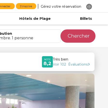
Gérez votre réservation
onnecter
S'inscrire
Hôtels de Plage
Billets
ibution
Chercher
ambre. 1 personne
Très bien
NOTE
8,2
Voir
102
Évaluations