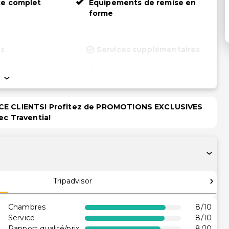
ce complet
Équipements de remise en
forme
ns
Services supplémentaires
s de remise en
Changement de draps (sur
demande)
ux/arcade
Départ express
PACE CLIENTS! Profitez de PROMOTIONS EXCLUSIVES
ent pour vélos
Coffre-fort à la réception
ec Traventia!
Service de ménage sur
ue-nique
demande
conférence
Personnel multilingue
Service de blanchisserie
Service de
Tripadvisor
blanchisserie/nettoyage à sec
roport (payante)
Chambres
8
/10
té
Service
8
/10
Rapport qualité/prix
8
/10