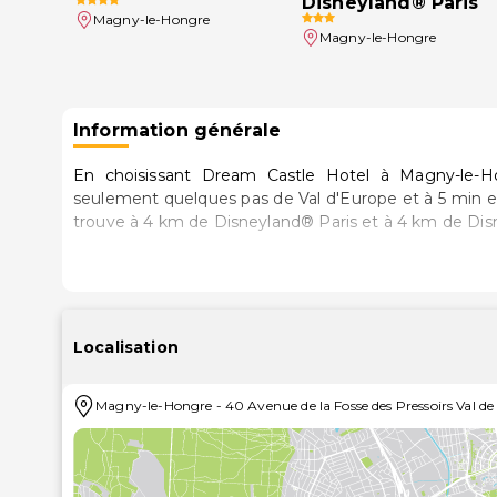
Disneyland® Paris
Magny-le-Hongre
Magny-le-Hongre
Information générale
En choisissant Dream Castle Hotel à Magny-le-Ho
seulement quelques pas de Val d'Europe et à 5 min en voiture de G
trouve à 4 km de Disneyland® Paris et à 4 km de Disn
Les 397 chambres climatisées de l'établissement vou
télévision à écran plat. L'accès Wi-Fi à Internet g
monde et votre divertissement est assuré par des cha
douche/baignoire est à votre disposition. Vous y t
Localisation
articles de toilette de luxe. Les équipements et serv
(suffisamment grand pour accueillir un ordinateur por
Magny-le-Hongre
-
40 Avenue de la Fosse des Pressoirs Val de
les jours.
Passez de purs moments de détente dans l'incroyable
des massages, des soins corporels et des soins du 