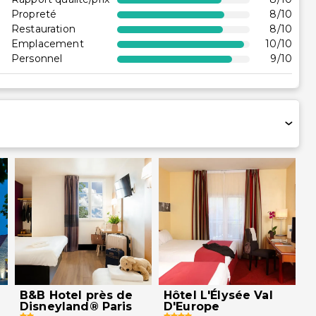
en fauteuil roulant
Propreté
8
/10
té dans la chambre
Restauration
8
/10
aines chambres)
Emplacement
10
/10
accessible en
Personnel
9
/10
lant
B&B Hotel près de
Hôtel L'Élysée Val
Disneyland® Paris
D'Europe