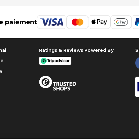
e paiement
nal
Ratings & Reviews Powered By
S
ne
al
 :
1,1 km
Dream Castle Hotel : Aéroport de Paris Roissy - Charles de