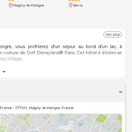
Magny-le-Hongre
Serris
Voir plus
ngre, vous profiterez d'un séjour au bord d'un lac, à
olf Disneyland® Paris. Cet hôtel 4 étoiles se
ey Village.
s invitent à la détente et comprennent un minibar et une
ratuit vous permet de rester en contact avec le reste du
înes par câble. Une salle de bain privée avec un ensemble
rouvez également une baignoire relaxante profonde et des
ices offerts par l'établissement comprennent un coffre-fort
table) et un bureau. Le service d'entretien est assuré tous
 France
-
77700
,
Magny-le-Hongre
,
France
 spa de l'établissement, un centre bien-être qui propose
visage. N'hésitez surtout pas à profiter des nombreuses